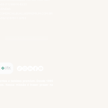
+55 (11) 99916-8233
VENDAS
COMERCIAL@JALLASPREMIUM.COM.BR
+55(12) 97811-9783
Participe da nossa pesquisa
SIGA-NOS
imentos e bebidas premium. Desde 1995
tos. Nossa missão é trazer prazer na
tuto da Criança e do Adolescente,