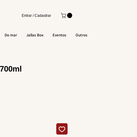
Entrar / Cadastrar
Do mar
Jallas Box
Eventos
Outros
 700ml
o