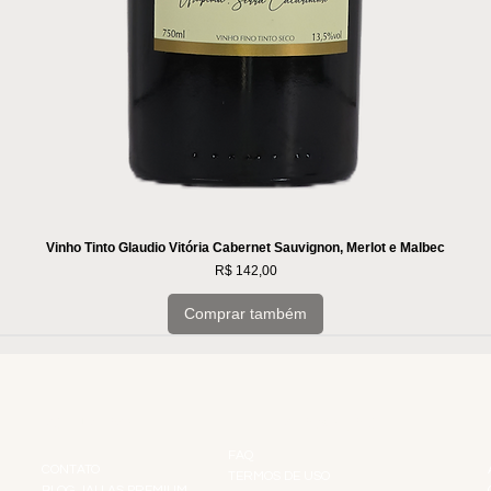
Vinho Tinto Glaudio Vitória Cabernet Sauvignon, Merlot e Malbec
Preço
R$ 142,00
Comprar também
INSTITUCIONAL
INFORMAÇÕES
FAQ
CONTATO
TERMOS DE USO
BLOG JALLAS PREMIUM