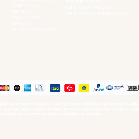
PRAZOS DE ENTREGA
CLUB PREMIUM
POLÍTICA DE PRIVACIDADE
RES
FEED BACK
POLÍTICA DE TROCAS E DEVOLUÇÕES
TS
NOSSA HISTÓRIA
SERVIÇOS
VENDAS CORPORATIVAS
R
PAGUE COM
iar que entrega a solução em alta qualidade, praticidade e agilidade em al
produtos selecionados, servindo tanto ao consumidor final quanto a even
nômicas. Venha conhecer nossa seleta linha de produtos!
SUMO PROIBIDO PARA MENORES DE 18 ANOS. Determinação contida no Esta
Artigo 81.nº II.