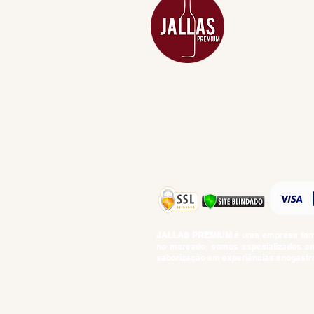
APERITIVOS
CARNES NOB
COMBOS E KI
DESTILADOS
DO MAR
GIFT VOUCHE
IGUARIAS
PROMOÇÕES
TEMPEROS
TOP 10!
JALLAS PREMIUM
é uma empresa famil
no mercado, somos especializados em 
saborização em experiências enogastro
BEBIDAS ALCOÓLICAS: VENDAS E CON