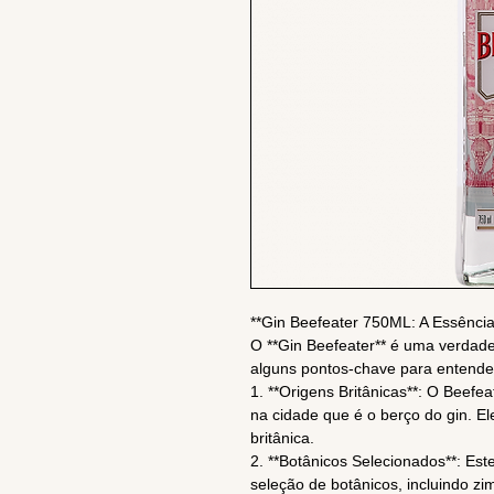
**Gin Beefeater 750ML: A Essênci
O **Gin Beefeater** é uma verdadeir
alguns pontos-chave para entender
1. **Origens Britânicas**: O Beefea
na cidade que é o berço do gin. El
britânica.
2. **Botânicos Selecionados**: Est
seleção de botânicos, incluindo zi