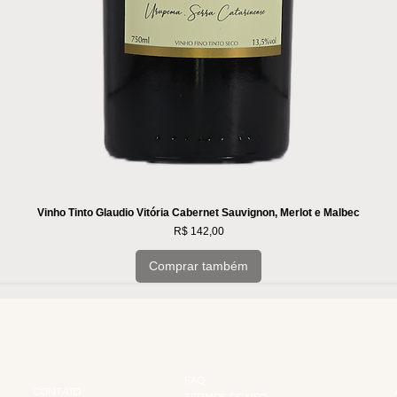
Vinho Tinto Glaudio Vitória Cabernet Sauvignon, Merlot e Malbec
Preço
R$ 142,00
Comprar também
INSTITUCIONAL
INFORMAÇÕES
FAQ
CONTATO