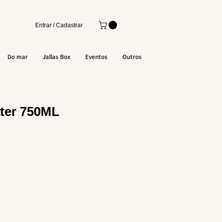
Entrar / Cadastrar
Do mar
Jallas Box
Eventos
Outros
ter 750ML
o