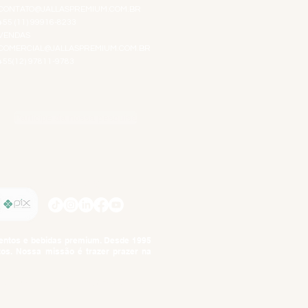
CONTATO@JALLASPREMIUM.COM.BR
+55 (11) 99916-8233
VENDAS
COMERCIAL@JALLASPREMIUM.COM.BR
+55(12) 97811-9783
Participe da nossa pesquisa
SIGA-NOS
imentos e bebidas premium. Desde 1995
tos. Nossa missão é trazer prazer na
tuto da Criança e do Adolescente,