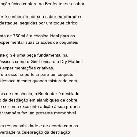
ação única confere ao Beefeater seu sabor
ter é conhecido por seu sabor equilibrado e
destaque, seguidas por um toque cítrico
rafa de 750ml é a escolha ideal para os
experimentar suas criações de coquetéis
 Este gin é uma peça fundamental na
lássicos como o Gin Tônica e o Dry Martini.
ra experimentações criativas.
r é a escolha perfeita para um coquetel
se destaca mesmo quando misturado com
mais de um século, o Beefeater é destilado
o da destilação em alambiques de cobre.
e ser uma excelente adição à sua própria
ter também faz um presente memorável
m responsabilidade e de acordo com as
 verdadeira celebração da destilação