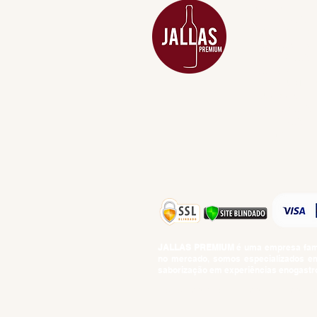
ADEGA
APERITIVOS
CARNES NOB
COMBOS E KI
DESTILADOS
DO MAR
GIFT VOUCHE
IGUARIAS
PROMOÇÕES
TEMPEROS
TOP 10!
JALLAS PREMIUM
é uma empresa famil
no mercado, somos especializados em 
saborização em experiências enogastro
BEBIDAS ALCOÓLICAS: VENDAS E CON