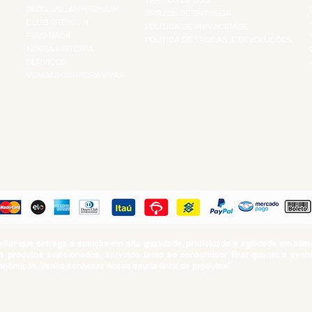
TERMOS DE USO
BLOG JALLAS PREMIUM
PRAZOS DE ENTREGA
CLUB PREMIUM
POLÍTICA DE PRIVACIDADE
RES
FEED BACK
POLÍTICA DE TROCAS E DEVOLUÇÕES
TS
NOSSA HISTÓRIA
SERVIÇOS
VENDAS CORPORATIVAS
R
PAGUE COM
iar que entrega a solução em alta qualidade, praticidade e agilidade em al
produtos selecionados, servindo tanto ao consumidor final quanto a even
nômicas. Venha conhecer nossa seleta linha de produtos!
SUMO PROIBIDO PARA MENORES DE 18 ANOS. Determinação contida no Esta
Artigo 81.nº II.