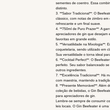
sementes de coentro. Essa combin
distinto.
3. **Sabor Tradicional**: O Beefea
clássico, com notas de zimbro em 
refrescante e um final suave.
4. **750ml de Puro Prazer**: A gar
apreciadores de gin que desejam 
favoritas em grande estilo.
5. **Versatilidade na Mixologia**:
coquetelaria, sendo utilizado em c
Sua versatilidade o torna ideal pa
6. **Cocktail Perfect**: O Beefeate
perfeito. Seu sabor balanceado 
outros ingredientes.
7. **Excelência Tradicional**: Há 
com maestria, mantendo a tradiçã
8. **Presente Memorável**: Além d
coleção de bebidas, o Gin Beefea
para apreciadores de gin.
Lembre-se sempre de consumir co
leis locais. O Gin Beefeater é uma