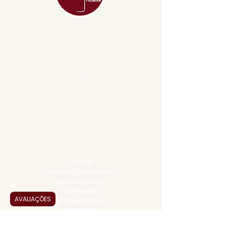
MENU
ACESSÓRIOS
ADEGA
APERITIVOS
CARNES NOBRES
COMBOS E KITS
DESTILADOS
DO MAR
GIFT VOUCHER
IGUARIAS
PROMOÇÕES
TEMPEROS
TOP 10!
INSTITUCIONAL
CONTATO
BLOG JALLAS PREMIUM
CLUB PREMIUM
FEED BACK
AVALIAÇÕES
NOSSA HISTÓRIA
SERVIÇOS
VENDAS CORPORATIVAS