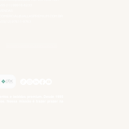
+55 (11) 99916-8233
VENDAS
COMERCIAL@JALLASPREMIUM.COM.BR
+55(12) 97811-9783
Participe da nossa pesquisa
SIGA-NOS
imentos e bebidas premium. Desde 1995
tos. Nossa missão é trazer prazer na
tuto da Criança e do Adolescente,