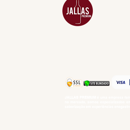
APERITIVOS
CARNES NOB
COMBOS E KI
DESTILADOS
DO MAR
GIFT VOUCHE
IGUARIAS
PROMOÇÕES
TEMPEROS
TOP 10!
JALLAS PREMIUM
é uma empresa famil
no mercado, somos especializados em 
saborização em experiências enogastro
BEBIDAS ALCOÓLICAS: VENDAS E CON