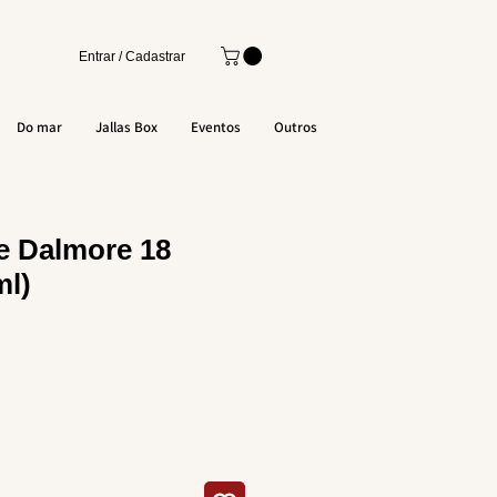
Entrar / Cadastrar
Do mar
Jallas Box
Eventos
Outros
e Dalmore 18
ml)
eço