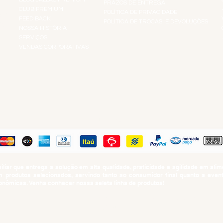
PRAZOS DE ENTREGA
CLUB PREMIUM
POLÍTICA DE PRIVACIDADE
RES
FEED BACK
POLÍTICA DE TROCAS E DEVOLUÇÕES
TS
NOSSA HISTÓRIA
SERVIÇOS
VENDAS CORPORATIVAS
R
PAGUE COM
iar que entrega a solução em alta qualidade, praticidade e agilidade em al
produtos selecionados, servindo tanto ao consumidor final quanto a even
nômicas. Venha conhecer nossa seleta linha de produtos!
SUMO PROIBIDO PARA MENORES DE 18 ANOS. Determinação contida no Esta
Artigo 81.nº II.