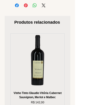
Produtos relacionados
Vinho Tinto Glaudio Vitória Cabernet
Vinho Branco Glaudio Vitória
Sauvignon, Merlot e Malbec
Preço
R$ 142,00