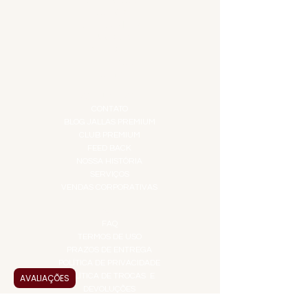
DO MAR
GIFT VOUCHER
IGUARIAS
PROMOÇÕES
TEMPEROS
TOP 10!
INSTITUCIONAL
CONTATO
BLOG JALLAS PREMIUM
CLUB PREMIUM
FEED BACK
NOSSA HISTÓRIA
SERVIÇOS
VENDAS CORPORATIVAS
INFORMAÇÕES
FAQ
TERMOS DE USO
PRAZOS DE ENTREGA
POLÍTICA DE PRIVACIDADE
POLÍTICA DE TROCAS E
AVALIAÇÕES
DEVOLUÇÕES