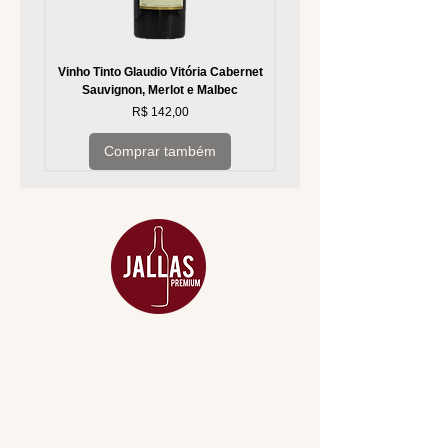
Vinho Tinto Glaudio Vitória Cabernet
Vinho Branco Glaudio Vitória
Sauvignon, Merlot e Malbec
Preço
R$ 142,00
Comprar também
MENU
ACESSÓRIOS
ADEGA
APERITIVOS
CARNES NOBRES
COMBOS E KITS
DESTILADOS