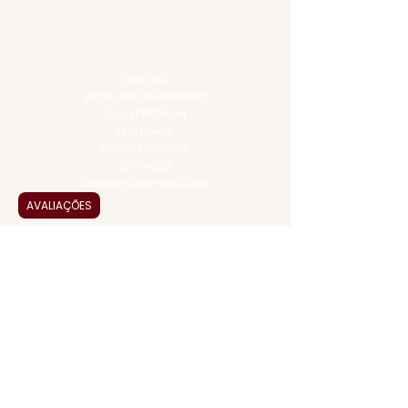
PROMOÇÕES
TEMPEROS
TOP 10!
INSTITUCIONAL
CONTATO
BLOG JALLAS PREMIUM
CLUB PREMIUM
FEED BACK
NOSSA HISTÓRIA
SERVIÇOS
VENDAS CORPORATIVAS
AVALIAÇÕES
INFORMAÇÕES
FAQ
TERMOS DE USO
PRAZOS DE ENTREGA
POLÍTICA DE PRIVACIDADE
POLÍTICA DE TROCAS E
DEVOLUÇÕES
ATENDIMENTO VIRTUAL
ADMINISTRAÇÃO
CONTATO@JALLASPREMIUM.COM.BR
+55 (11) 99916-8233