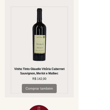
garantir compras com segurança.
Vinho Tinto Glaudio Vitória Cabernet
Vinho Branco Glaudio Vitória
Sauvignon, Merlot e Malbec
Preço
R$ 142,00
Comprar também