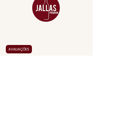
MENU
ACESSÓRIOS
ADEGA
APERITIVOS
AVALIAÇÕES
CARNES NOBRES
COMBOS E KITS
DESTILADOS
DO MAR
GIFT VOUCHER
IGUARIAS
PROMOÇÕES
TEMPEROS
TOP 10!
INSTITUCIONAL
CONTATO
BLOG JALLAS PREMIUM
CLUB PREMIUM
FEED BACK
NOSSA HISTÓRIA