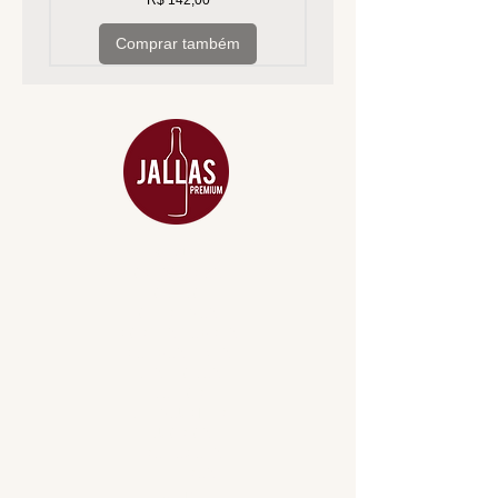
R$ 142,00
Comprar também
MENU
ACESSÓRIOS
ADEGA
APERITIVOS
CARNES NOBRES
COMBOS E KITS
DESTILADOS
DO MAR
GIFT VOUCHER
IGUARIAS
PROMOÇÕES
TEMPEROS
TOP 10!