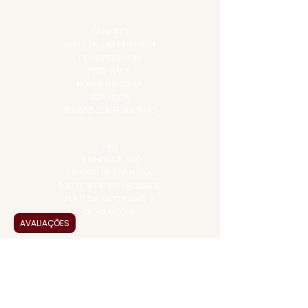
INSTITUCIONAL
CONTATO
BLOG JALLAS PREMIUM
CLUB PREMIUM
FEED BACK
NOSSA HISTÓRIA
SERVIÇOS
VENDAS CORPORATIVAS
INFORMAÇÕES
FAQ
TERMOS DE USO
PRAZOS DE ENTREGA
POLÍTICA DE PRIVACIDADE
POLÍTICA DE TROCAS E
DEVOLUÇÕES
AVALIAÇÕES
ATENDIMENTO VIRTUAL
ADMINISTRAÇÃO
CONTATO@JALLASPREMIUM.COM.BR
+55 (11) 99916-8233
VENDAS
COMERCIAL@JALLASPREMIUM.COM.BR