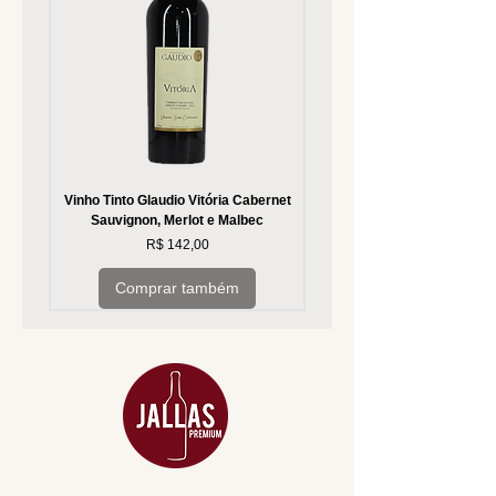
Vinho Tinto Glaudio Vitória Cabernet
Vinho Branco Glaudio Vitória
Sauvignon, Merlot e Malbec
Preço
R$ 142,00
Comprar também