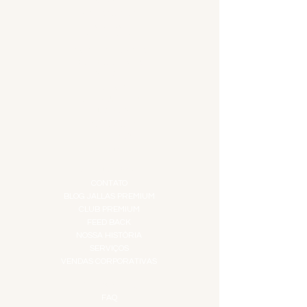
MENU
ACESSÓRIOS
ADEGA
APERITIVOS
CARNES NOBRES
COMBOS E KITS
DESTILADOS
DO MAR
GIFT VOUCHER
IGUARIAS
PROMOÇÕES
TEMPEROS
TOP 10!
INSTITUCIONAL
CONTATO
BLOG JALLAS PREMIUM
CLUB PREMIUM
FEED BACK
NOSSA HISTÓRIA
SERVIÇOS
VENDAS CORPORATIVAS
INFORMAÇÕES
FAQ