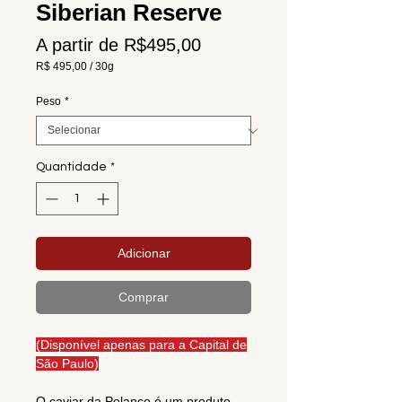
Siberian Reserve
Preço
A partir de
R$495,00
promocional
R$ 495,00
/
30g
R$ 495,00
por
Peso
*
30
gramas
Quantidade
*
Adicionar
Comprar
(Disponível apenas para a Capital de
São Paulo)
O caviar da Polanco é um produto