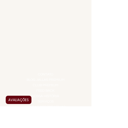
armazenagem
até +4 ° Celsius
ACESSÓRIOS
ADEGA
Embalagem
Latas de
APERITIVOS
Alumínio de
CARNES NOBRES
COMBOS E KITS
30g, 50g, 125g,
DESTILADOS
250g e 500g
DO MAR
GIFT VOUCHER
IGUARIAS
PROMOÇÕES
TEMPEROS
TOP 10!
INSTITUCIONAL
CONTATO
BLOG JALLAS PREMIUM
CLUB PREMIUM
FEED BACK
NOSSA HISTÓRIA
AVALIAÇÕES
SERVIÇOS
VENDAS CORPORATIVAS
INFORMAÇÕES
FAQ
TERMOS DE USO