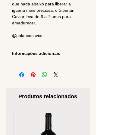
que nada abaixo para liberar a
iguaria mais preciosa, o Siberian
Caviar leva de 6 a 7 anos para
amadurecer..
@polancocaviar
Informações adicionais
Origem
San Gregorio de
Produtos relacionados
Polanco,
Uruguay
Especie
Acipenser Baerii
Nome Comum
Esturjão