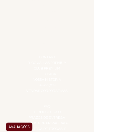
COMBOS E KITS
DESTILADOS
DO MAR
GIFT VOUCHER
IGUARIAS
PROMOÇÕES
TEMPEROS
TOP 10!
INSTITUCIONAL
CONTATO
BLOG JALLAS PREMIUM
CLUB PREMIUM
FEED BACK
NOSSA HISTÓRIA
SERVIÇOS
VENDAS CORPORATIVAS
INFORMAÇÕES
FAQ
TERMOS DE USO
PRAZOS DE ENTREGA
POLÍTICA DE PRIVACIDADE
AVALIAÇÕES
POLÍTICA DE TROCAS E