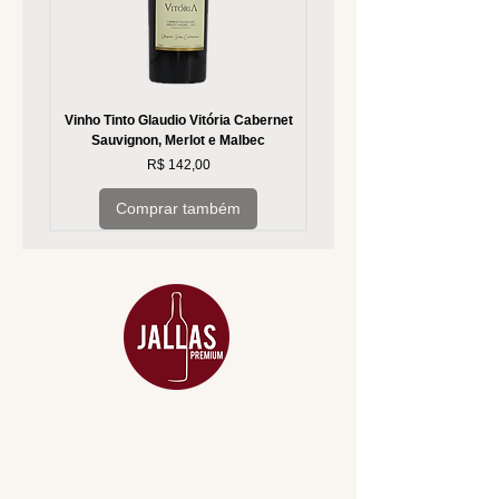
Vinho Tinto Glaudio Vitória Cabernet
Vinho Branco Glaudio Vitória
Sauvignon, Merlot e Malbec
Preço
R$ 142,00
Comprar também
MENU
ACESSÓRIOS
ADEGA
APERITIVOS
CARNES NOBRES