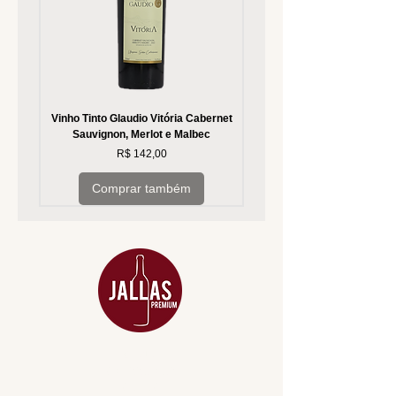
Vinho Tinto Glaudio Vitória Cabernet
Vinho Branco Glaudio Vitória
Sauvignon, Merlot e Malbec
Preço
R$ 142,00
Comprar também
MENU
ACESSÓRIOS
ADEGA