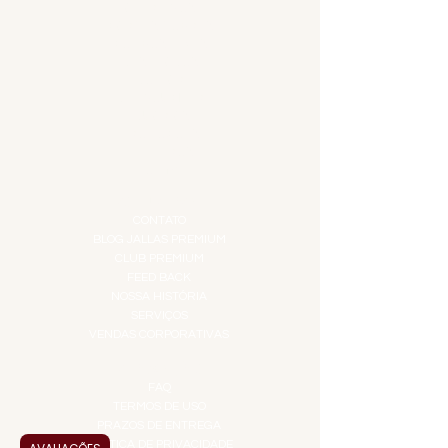
APERITIVOS
CARNES NOBRES
COMBOS E KITS
DESTILADOS
DO MAR
GIFT VOUCHER
IGUARIAS
PROMOÇÕES
TEMPEROS
TOP 10!
INSTITUCIONAL
CONTATO
BLOG JALLAS PREMIUM
CLUB PREMIUM
FEED BACK
NOSSA HISTÓRIA
SERVIÇOS
VENDAS CORPORATIVAS
INFORMAÇÕES
FAQ
TERMOS DE USO
PRAZOS DE ENTREGA
POLÍTICA DE PRIVACIDADE