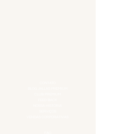
MENU
ACESSÓRIOS
ADEGA
APERITIVOS
CARNES NOBRES
COMBOS E KITS
DESTILADOS
DO MAR
GIFT VOUCHER
IGUARIAS
PROMOÇÕES
TEMPEROS
TOP 10!
INSTITUCIONAL
CONTATO
BLOG JALLAS PREMIUM
CLUB PREMIUM
FEED BACK
NOSSA HISTÓRIA
SERVIÇOS
VENDAS CORPORATIVAS
INFORMAÇÕES
FAQ