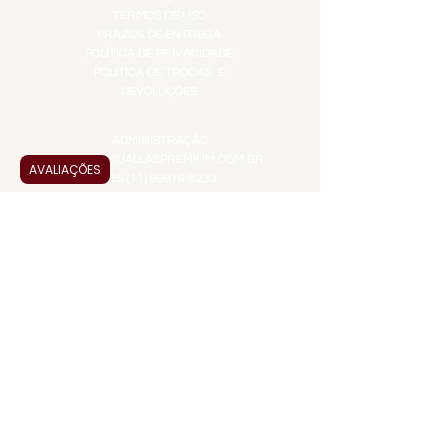
TERMOS DE USO
PRAZOS DE ENTREGA
POLÍTICA DE PRIVACIDADE
POLÍTICA DE TROCAS E
DEVOLUÇÕES
ATENDIMENTO VIRTUAL
ADMINISTRAÇÃO
CONTATO@JALLASPREMIUM.COM.BR
AVALIAÇÕES
+55 (11) 99916-8233
VENDAS
COMERCIAL@JALLASPREMIUM.COM.BR
+55(12) 97811-9783
Participe da nossa pesquisa
PAGUE COM