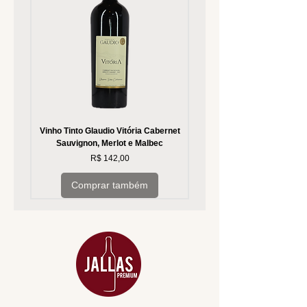
Vinho Tinto Glaudio Vitória Cabernet
Vinho Branco Glaudio Vitória
Sauvignon, Merlot e Malbec
Preço
R$ 142,00
Comprar também