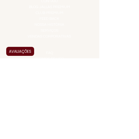
CONTATO
BLOG JALLAS PREMIUM
CLUB PREMIUM
FEED BACK
NOSSA HISTÓRIA
SERVIÇOS
VENDAS CORPORATIVAS
INFORMAÇÕES
AVALIAÇÕES
FAQ
TERMOS DE USO
PRAZOS DE ENTREGA
POLÍTICA DE PRIVACIDADE
POLÍTICA DE TROCAS E
DEVOLUÇÕES
ATENDIMENTO VIRTUAL
ADMINISTRAÇÃO
CONTATO@JALLASPREMIUM.COM.BR
+55 (11) 99916-8233
VENDAS
COMERCIAL@JALLASPREMIUM.COM.BR
+55(12) 97811-9783
Participe da nossa pesquisa