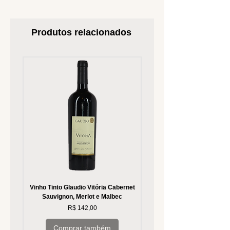
Produtos relacionados
Vinho Tinto Glaudio Vitória Cabernet
Vinho Branco Glaudio Vitória
Sauvignon, Merlot e Malbec
Preço
R$ 142,00
Comprar também