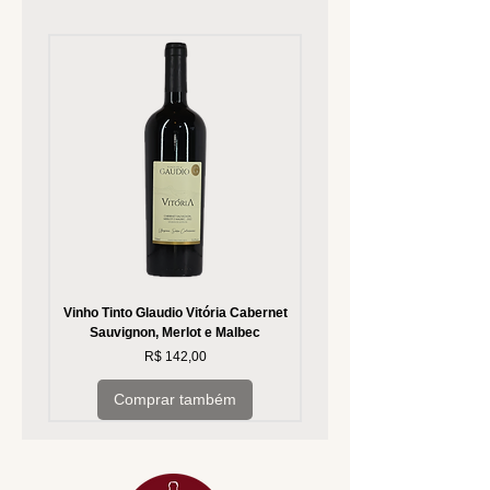
Vinho Tinto Glaudio Vitória Cabernet
Vinho Branco Glaudio Vitória
Sauvignon, Merlot e Malbec
Preço
R$ 142,00
Comprar também