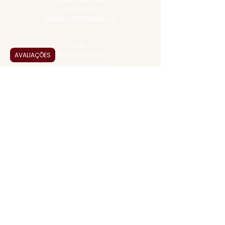
NOSSA HISTÓRIA
SERVIÇOS
VENDAS CORPORATIVAS
INFORMAÇÕES
FAQ
AVALIAÇÕES
TERMOS DE USO
PRAZOS DE ENTREGA
POLÍTICA DE PRIVACIDADE
POLÍTICA DE TROCAS E
DEVOLUÇÕES
ATENDIMENTO VIRTUAL
ADMINISTRAÇÃO
CONTATO@JALLASPREMIUM.COM.BR
+55 (11) 99916-8233
VENDAS
COMERCIAL@JALLASPREMIUM.COM.BR
+55(12) 97811-9783
Participe da nossa pesquisa
PAGUE COM