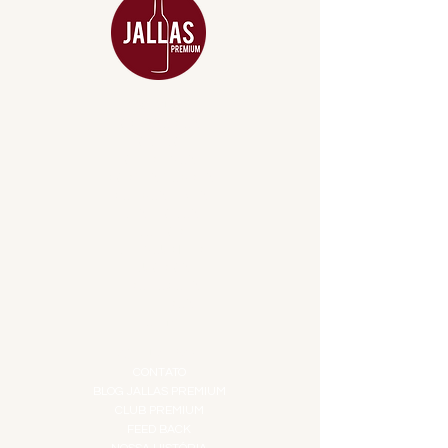
MENU
ACESSÓRIOS
ADEGA
APERITIVOS
CARNES NOBRES
COMBOS E KITS
DESTILADOS
DO MAR
GIFT VOUCHER
IGUARIAS
PROMOÇÕES
TEMPEROS
TOP 10!
INSTITUCIONAL
CONTATO
BLOG JALLAS PREMIUM
CLUB PREMIUM
FEED BACK