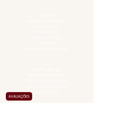
TOP 10!
INSTITUCIONAL
CONTATO
BLOG JALLAS PREMIUM
CLUB PREMIUM
FEED BACK
NOSSA HISTÓRIA
SERVIÇOS
VENDAS CORPORATIVAS
INFORMAÇÕES
FAQ
TERMOS DE USO
PRAZOS DE ENTREGA
POLÍTICA DE PRIVACIDADE
POLÍTICA DE TROCAS E
DEVOLUÇÕES
AVALIAÇÕES
ATENDIMENTO VIRTUAL
ADMINISTRAÇÃO
CONTATO@JALLASPREMIUM.COM.BR
+55 (11) 99916-8233
VENDAS
COMERCIAL@JALLASPREMIUM.COM.BR