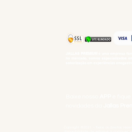
TEMPEROS
TOP 10!
JALLAS PREMIUM
é uma empresa famil
no mercado, somos especializados em 
saborização em experiências enogastro
BEBIDAS ALCOÓLICAS: VENDAS E CON
Baixe nosso
APP
e fique
novidades da
Jallas Pr
Copyright ©2021 - Todos os direitos rese
disponibilidade de estoque a qualquer 