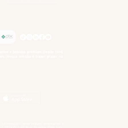
Participe da nossa pesquisa
SIGA-NOS
imentos e bebidas premium. Desde 1995
tos. Nossa missão é trazer prazer na
tuto da Criança e do Adolescente,
ar informações como preços, promoções e
01.227/0001-46 Rua Maestro Elias Lobo,