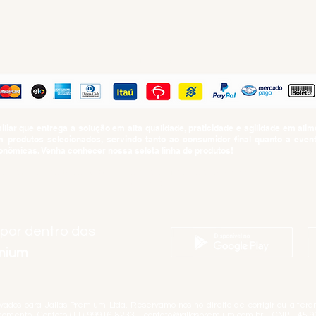
PAGUE COM
iar que entrega a solução em alta qualidade, praticidade e agilidade em al
produtos selecionados, servindo tanto ao consumidor final quanto a even
nômicas. Venha conhecer nossa seleta linha de produtos!
SUMO PROIBIDO PARA MENORES DE 18 ANOS. Determinação contida no Esta
Artigo 81.nº II.
 por dentro das
emium
rvados para Jallas Premium Ltda. Reservamo-nos no direito de corrigir ou alter
momento. Contato (11) 99916-8233 -
contato@jallaspremium.com.br
- CNPJ: 45.9