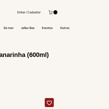
Entrar / Cadastrar
Do mar
Jallas Box
Eventos
Outros
narinha (600ml)
o