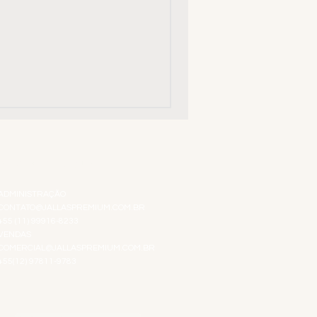
ATENDIMENTO VIRTUAL
ADMINISTRAÇÃO
CONTATO@JALLASPREMIUM.COM.BR
+55 (11) 99916-8233
VENDAS
COMERCIAL@JALLASPREMIUM.COM.BR
+55(12) 97811-9783