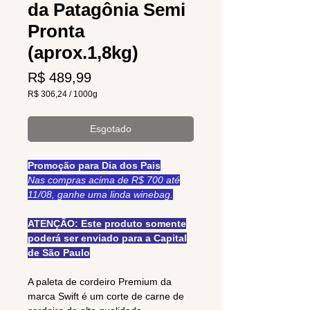
da Patagônia Semi
Pronta
(aprox.1,8kg)
Preço
R$ 489,99
R$ 306,24
/
1000g
R$ 306,24
por
1000
Esgotado
gramas
Promoção para Dia dos Pais
Nas compras acima de R$ 700 até
11/08, ganhe uma linda winebag.
ATENÇÃO: Este produto somente
poderá ser enviado para a Capital
de São Paulo
A paleta de cordeiro Premium da
marca Swift é um corte de carne de