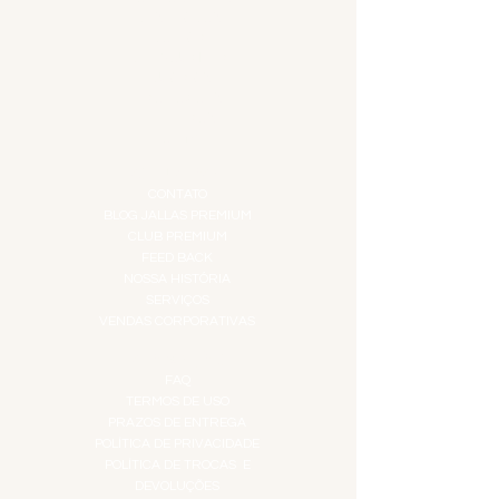
DESTILADOS
DO MAR
GIFT VOUCHER
IGUARIAS
PROMOÇÕES
TEMPEROS
TOP 10!
INSTITUCIONAL
CONTATO
BLOG JALLAS PREMIUM
CLUB PREMIUM
FEED BACK
NOSSA HISTÓRIA
SERVIÇOS
VENDAS CORPORATIVAS
INFORMAÇÕES
FAQ
TERMOS DE USO
PRAZOS DE ENTREGA
POLÍTICA DE PRIVACIDADE
POLÍTICA DE TROCAS E
DEVOLUÇÕES