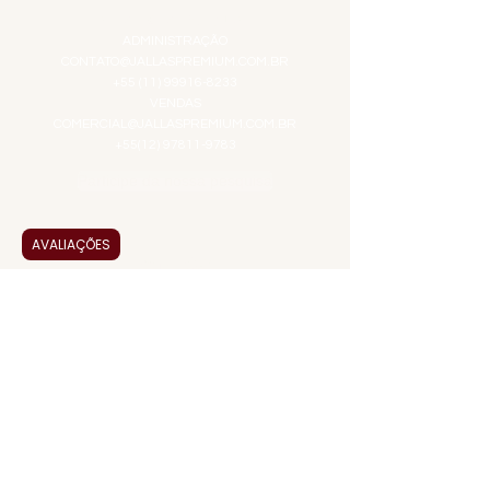
ATENDIMENTO VIRTUAL
ADMINISTRAÇÃO
CONTATO@JALLASPREMIUM.COM.BR
+55 (11) 99916-8233
VENDAS
COMERCIAL@JALLASPREMIUM.COM.BR
+55(12) 97811-9783
Participe da nossa pesquisa
AVALIAÇÕES
PAGUE COM
JALLAS PREMIUM
é uma empresa familiar que
entrega a solução em alta qualidade, praticidade
e agilidade em alimentos e bebidas premium.
Desde 1995 no mercado, somos especializados
em produtos selecionados, servindo tanto ao
consumidor final quanto a eventos. Nossa
missão é trazer prazer na saborização em