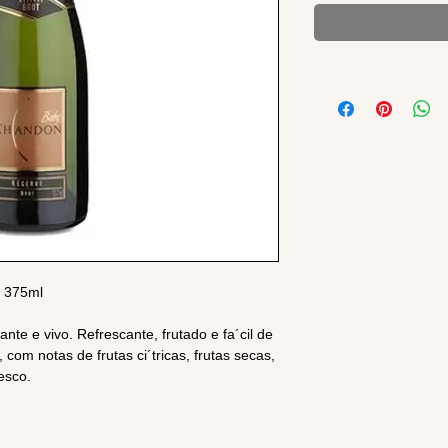
 375ml
nte e vivo. Refrescante, frutado e fa´cil de
 com notas de frutas ci´tricas, frutas secas,
esco.