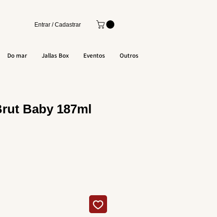
Entrar / Cadastrar
Do mar
Jallas Box
Eventos
Outros
rut Baby 187ml