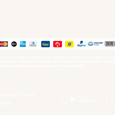
PAGUE COM
iar que entrega a solução em alta qualidade, praticidade e agilidade em al
produtos selecionados, servindo tanto ao consumidor final quanto a even
nômicas. Venha conhecer nossa seleta linha de produtos!
SUMO PROIBIDO PARA MENORES DE 18 ANOS. Determinação contida no Esta
Artigo 81.nº II.
 por dentro das
emium