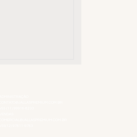
ATENDIMENTO VIRTUAL
ADMINISTRAÇÃO
CONTATO@JALLASPREMIUM.COM.BR
+55 (11) 99916-8233
VENDAS
COMERCIAL@JALLASPREMIUM.COM.BR
+55(12) 97811-9783