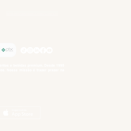
Participe da nossa pesquisa
SIGA-NOS
imentos e bebidas premium. Desde 1995
tos. Nossa missão é trazer prazer na
tuto da Criança e do Adolescente,