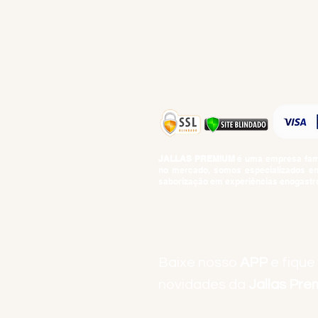
IGUARIAS
PROMOÇÕES
TEMPEROS
TOP 10!
JALLAS PREMIUM
é uma empresa famil
no mercado, somos especializados em 
saborização em experiências enogastro
BEBIDAS ALCOÓLICAS: VENDAS E CON
Baixe nosso
APP
e fique
novidades da
Jallas Pr