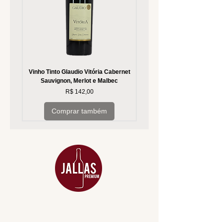
Vinho Tinto Glaudio Vitória Cabernet
Vinho Branco Glaudio Vitória
Sauvignon, Merlot e Malbec
Preço
R$ 142,00
Comprar também
MENU
ACESSÓRIOS