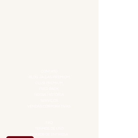
ADEGA
APERITIVOS
CARNES NOBRES
COMBOS E KITS
DESTILADOS
DO MAR
GIFT VOUCHER
IGUARIAS
PROMOÇÕES
TEMPEROS
TOP 10!
INSTITUCIONAL
CONTATO
BLOG JALLAS PREMIUM
CLUB PREMIUM
FEED BACK
NOSSA HISTÓRIA
SERVIÇOS
VENDAS CORPORATIVAS
INFORMAÇÕES
FAQ
TERMOS DE USO
PRAZOS DE ENTREGA