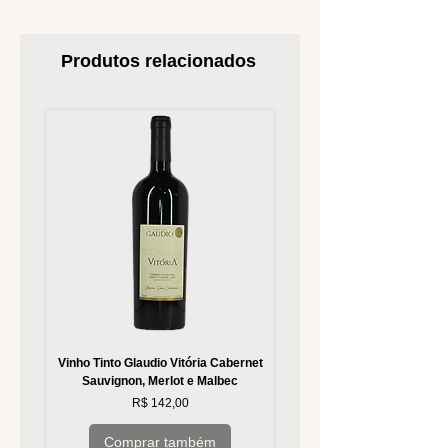
Produtos relacionados
Vinho Tinto Glaudio Vitória Cabernet
Vinho Branco Glaudio Vitória
Sauvignon, Merlot e Malbec
Preço
R$ 142,00
Comprar também