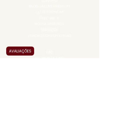
CONTATO
BLOG JALLAS PREMIUM
CLUB PREMIUM
FEED BACK
NOSSA HISTÓRIA
SERVIÇOS
VENDAS CORPORATIVAS
INFORMAÇÕES
AVALIAÇÕES
FAQ
TERMOS DE USO
PRAZOS DE ENTREGA
POLÍTICA DE PRIVACIDADE
POLÍTICA DE TROCAS E
DEVOLUÇÕES
ATENDIMENTO VIRTUAL
ADMINISTRAÇÃO
CONTATO@JALLASPREMIUM.COM.BR
+55 (11) 99916-8233
VENDAS
COMERCIAL@JALLASPREMIUM.COM.BR
+55(12) 97811-9783
Participe da nossa pesquisa