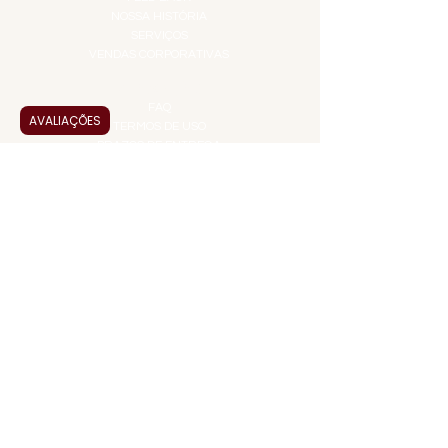
NOSSA HISTÓRIA
SERVIÇOS
VENDAS CORPORATIVAS
INFORMAÇÕES
FAQ
AVALIAÇÕES
TERMOS DE USO
PRAZOS DE ENTREGA
POLÍTICA DE PRIVACIDADE
POLÍTICA DE TROCAS E
DEVOLUÇÕES
ATENDIMENTO VIRTUAL
ADMINISTRAÇÃO
CONTATO@JALLASPREMIUM.COM.BR
+55 (11) 99916-8233
VENDAS
COMERCIAL@JALLASPREMIUM.COM.BR
+55(12) 97811-9783
Participe da nossa pesquisa