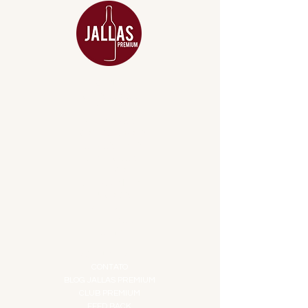
MENU
ACESSÓRIOS
ADEGA
APERITIVOS
CARNES NOBRES
COMBOS E KITS
DESTILADOS
DO MAR
GIFT VOUCHER
IGUARIAS
PROMOÇÕES
TEMPEROS
TOP 10!
INSTITUCIONAL
CONTATO
BLOG JALLAS PREMIUM
CLUB PREMIUM
FEED BACK