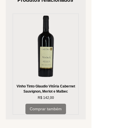
Produtos relacionados
Vinho Tinto Glaudio Vitória Cabernet
Vinho Branco Glaudio Vitória
Sauvignon, Merlot e Malbec
Preço
R$ 142,00
Comprar também