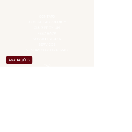
TOP 10!
INSTITUCIONAL
CONTATO
BLOG JALLAS PREMIUM
CLUB PREMIUM
FEED BACK
NOSSA HISTÓRIA
SERVIÇOS
VENDAS CORPORATIVAS
AVALIAÇÕES
INFORMAÇÕES
FAQ
TERMOS DE USO
PRAZOS DE ENTREGA
POLÍTICA DE PRIVACIDADE
POLÍTICA DE TROCAS E
DEVOLUÇÕES
ATENDIMENTO VIRTUAL
ADMINISTRAÇÃO
CONTATO@JALLASPREMIUM.COM.BR
+55 (11) 99916-8233
VENDAS
COMERCIAL@JALLASPREMIUM.COM.BR