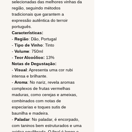
selecionadas das melhores vinhas da
região, seguindo métodos
tradicionais que garantem a
expressão autêntica do terroir
português.
Características:
-
Região
: Dão, Portugal
-
Tipo de Vinho
: Tinto
-
Volume
: 750ml
-
Teor Alcoólico:
13%
Notas de Degustação:
-
Visual
: Apresenta uma cor rubi
intensa e brilhante.
-
Aroma
: No nariz, revela aromas
complexos de frutas vermelhas
maduras, como cerejas e ameixas,
combinados com notas de
especiarias e toques sutis de
baunilha e madeira.
-
Paladar
: No paladar, é encorpado,
com taninos bem estruturados e uma
acidez equilibrada. O final é longo e