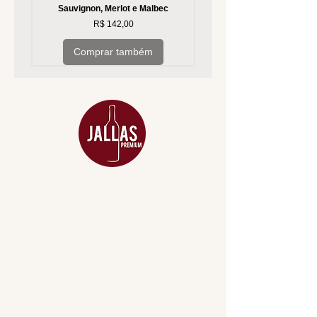
Sauvignon, Merlot e Malbec
Preço
R$ 142,00
Comprar também
MENU
ACESSÓRIOS
ADEGA
APERITIVOS
CARNES NOBRES
COMBOS E KITS
DESTILADOS
DO MAR
GIFT VOUCHER
IGUARIAS
PROMOÇÕES