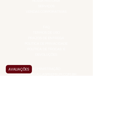
NOSSA HISTÓRIA
SERVIÇOS
VENDAS CORPORATIVAS
INFORMAÇÕES
FAQ
TERMOS DE USO
PRAZOS DE ENTREGA
POLÍTICA DE PRIVACIDADE
POLÍTICA DE TROCAS E
DEVOLUÇÕES
ATENDIMENTO VIRTUAL
AVALIAÇÕES
ADMINISTRAÇÃO
CONTATO@JALLASPREMIUM.COM.BR
+55 (11) 99916-8233
VENDAS
COMERCIAL@JALLASPREMIUM.COM.BR
+55(12) 97811-9783
Participe da nossa pesquisa
PAGUE COM