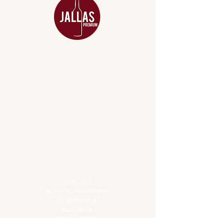
MENU
ACESSÓRIOS
ADEGA
APERITIVOS
CARNES NOBRES
COMBOS E KITS
DESTILADOS
DO MAR
GIFT VOUCHER
IGUARIAS
PROMOÇÕES
TEMPEROS
TOP 10!
INSTITUCIONAL
CONTATO
BLOG JALLAS PREMIUM
CLUB PREMIUM
FEED BACK