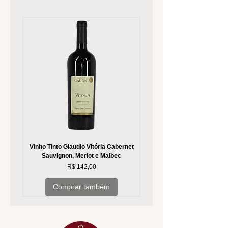
Vinho Tinto Glaudio Vitória Cabernet
Vinho Branco Glaudio Vitória
Sauvignon, Merlot e Malbec
Preço
R$ 142,00
Comprar também