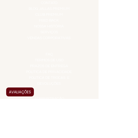
CONTATO
BLOG JALLAS PREMIUM
CLUB PREMIUM
FEED BACK
NOSSA HISTÓRIA
SERVIÇOS
VENDAS CORPORATIVAS
INFORMAÇÕES
FAQ
TERMOS DE USO
PRAZOS DE ENTREGA
POLÍTICA DE PRIVACIDADE
POLÍTICA DE TROCAS E
DEVOLUÇÕES
AVALIAÇÕES
ATENDIMENTO VIRTUAL
ADMINISTRAÇÃO
CONTATO@JALLASPREMIUM.COM.BR
+55 (11) 99916-8233
VENDAS
COMERCIAL@JALLASPREMIUM.COM.BR
+55(12) 97811-9783
Participe da nossa pesquisa