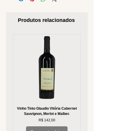
Produtos relacionados
Vinho Tinto Glaudio Vitória Cabernet
Vinho Branco Glaudio Vitória
Sauvignon, Merlot e Malbec
Preço
R$ 142,00