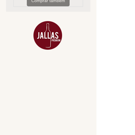
Comprar também
MENU
ACESSÓRIOS
ADEGA
APERITIVOS
CARNES NOBRES
COMBOS E KITS
DESTILADOS
DO MAR
GIFT VOUCHER
IGUARIAS
PROMOÇÕES
TEMPEROS
TOP 10!
INSTITUCIONAL