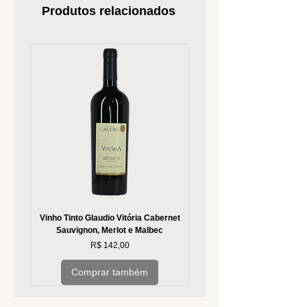
Produtos relacionados
Vinho Tinto Glaudio Vitória Cabernet
Vinho Branco Glaudio Vitória
Sauvignon, Merlot e Malbec
Preço
R$ 142,00
Comprar também