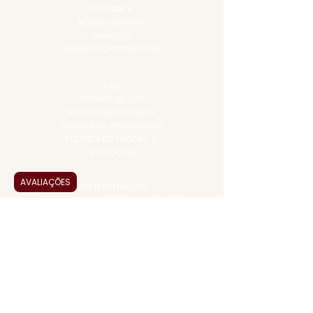
FEED BACK
NOSSA HISTÓRIA
SERVIÇOS
VENDAS CORPORATIVAS
INFORMAÇÕES
FAQ
TERMOS DE USO
PRAZOS DE ENTREGA
POLÍTICA DE PRIVACIDADE
POLÍTICA DE TROCAS E
DEVOLUÇÕES
ATENDIMENTO VIRTUAL
AVALIAÇÕES
ADMINISTRAÇÃO
CONTATO@JALLASPREMIUM.COM.BR
+55 (11) 99916-8233
VENDAS
COMERCIAL@JALLASPREMIUM.COM.BR
+55(12) 97811-9783
Participe da nossa pesquisa