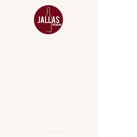
MENU
ACESSÓRIOS
ADEGA
APERITIVOS
CARNES NOBRES
COMBOS E KITS
DESTILADOS
DO MAR
GIFT VOUCHER
IGUARIAS
PROMOÇÕES
TEMPEROS
TOP 10!
INSTITUCIONAL
CONTATO
BLOG JALLAS PREMIUM
CLUB PREMIUM