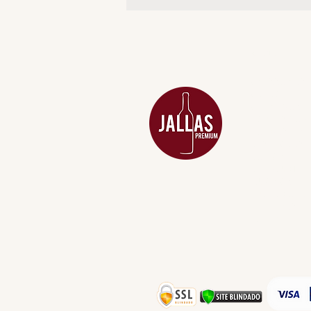
MENU
ACESSÓRIOS
ADEGA
APERITIVOS
CARNES NOB
COMBOS E KI
DESTILADOS
DO MAR
GIFT VOUCHE
IGUARIAS
PROMOÇÕES
TEMPEROS
TOP 10!