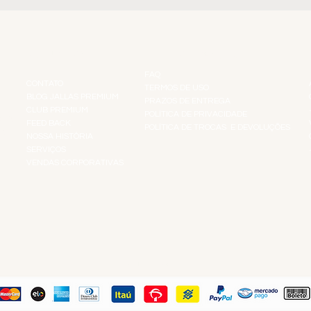
INSTITUCIONAL
INFORMAÇÕES
FAQ
CONTATO
TERMOS DE USO
BLOG JALLAS PREMIUM
PRAZOS DE ENTREGA
CLUB PREMIUM
POLÍTICA DE PRIVACIDADE
RES
FEED BACK
POLÍTICA DE TROCAS E DEVOLUÇÕES
TS
NOSSA HISTÓRIA
SERVIÇOS
VENDAS CORPORATIVAS
R
PAGUE COM