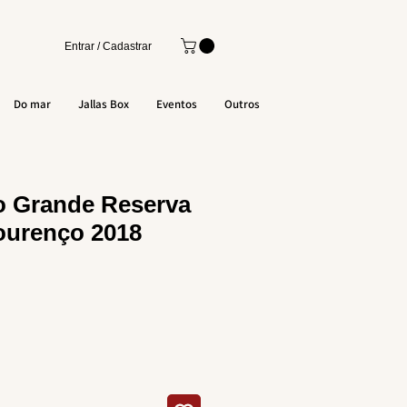
Entrar / Cadastrar
Do mar
Jallas Box
Eventos
Outros
o Grande Reserva
lourenço 2018
o