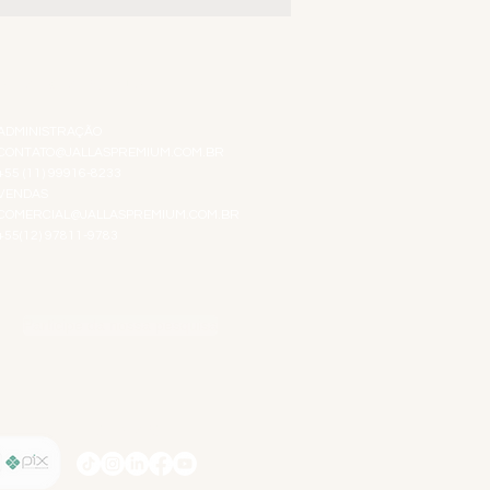
ATENDIMENTO VIRTUAL
ADMINISTRAÇÃO
CONTATO@JALLASPREMIUM.COM.BR
+55 (11) 99916-8233
VENDAS
COMERCIAL@JALLASPREMIUM.COM.BR
+55(12) 97811-9783
Participe da nossa pesquisa
SIGA-NOS