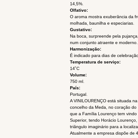
14,5%.
Olfativo:
O aroma mostra exuberância da fru
molhada, baunilha e especiarias.
Gustativo:
Na boca, surpreende pela pujança,
num conjunto atraente e moderno.
Harmonização:
É indicado para dias de celebração,
Temperatura de serviço:
14˚C
Volume:
750 ml.
País:
Portugal.
A VINILOURENÇO está situada na
concelho da Meda, no coração do
que a Família Lourenço tem vindo 
Superior, tendo Horácio Lourenço,
triângulo imaginário para a locali
Atualmente a empresa dispõe de 45