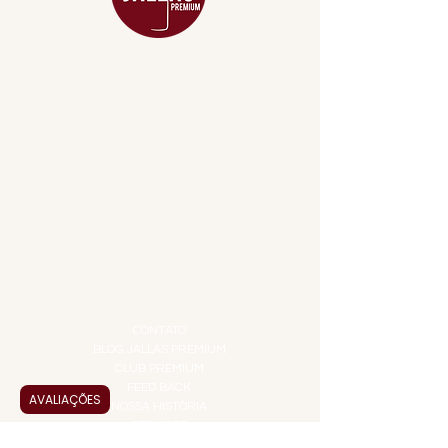
MENU
ACESSÓRIOS
ADEGA
APERITIVOS
CARNES NOBRES
COMBOS E KITS
DESTILADOS
DO MAR
GIFT VOUCHER
IGUARIAS
PROMOÇÕES
TEMPEROS
TOP 10!
INSTITUCIONAL
CONTATO
BLOG JALLAS PREMIUM
CLUB PREMIUM
FEED BACK
AVALIAÇÕES
NOSSA HISTÓRIA
SERVIÇOS
VENDAS CORPORATIVAS