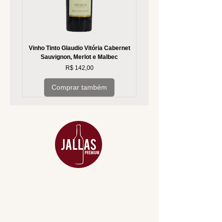
Vinho Tinto Glaudio Vitória Cabernet
Vinho Branco Glaudio Vitória
Sauvignon, Merlot e Malbec
Preço
R$ 142,00
Comprar também
MENU
ACESSÓRIOS
ADEGA
APERITIVOS
CARNES NOBRES