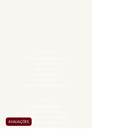
COMBOS E KITS
DESTILADOS
DO MAR
GIFT VOUCHER
IGUARIAS
PROMOÇÕES
TEMPEROS
TOP 10!
INSTITUCIONAL
CONTATO
BLOG JALLAS PREMIUM
CLUB PREMIUM
FEED BACK
NOSSA HISTÓRIA
SERVIÇOS
VENDAS CORPORATIVAS
INFORMAÇÕES
FAQ
TERMOS DE USO
PRAZOS DE ENTREGA
POLÍTICA DE PRIVACIDADE
AVALIAÇÕES
POLÍTICA DE TROCAS E
DEVOLUÇÕES