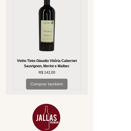
Vinho Tinto Glaudio Vitória Cabernet
Vinho Branco Glaudio Vitória
Sauvignon, Merlot e Malbec
Preço
R$ 142,00
Comprar também