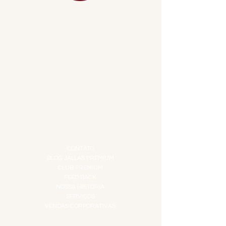
MENU
ACESSÓRIOS
ADEGA
APERITIVOS
CARNES NOBRES
COMBOS E KITS
DESTILADOS
DO MAR
GIFT VOUCHER
IGUARIAS
PROMOÇÕES
TEMPEROS
TOP 10!
INSTITUCIONAL
CONTATO
BLOG JALLAS PREMIUM
CLUB PREMIUM
FEED BACK
NOSSA HISTÓRIA
SERVIÇOS
VENDAS CORPORATIVAS
INFORMAÇÕES