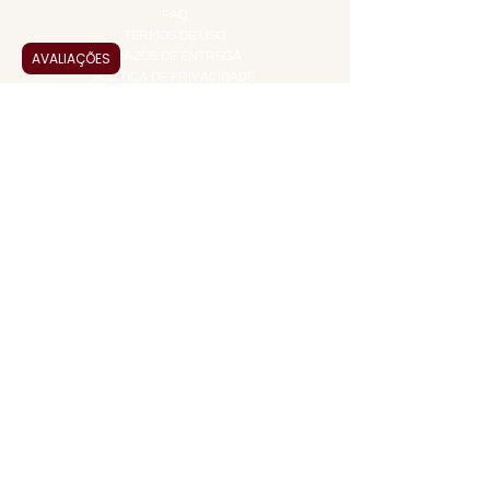
FAQ
TERMOS DE USO
AVALIAÇÕES
PRAZOS DE ENTREGA
POLÍTICA DE PRIVACIDADE
POLÍTICA DE TROCAS E
DEVOLUÇÕES
ATENDIMENTO VIRTUAL
ADMINISTRAÇÃO
CONTATO@JALLASPREMIUM.COM.BR
+55 (11) 99916-8233
VENDAS
COMERCIAL@JALLASPREMIUM.COM.BR
+55(12) 97811-9783
Participe da nossa pesquisa
PAGUE COM