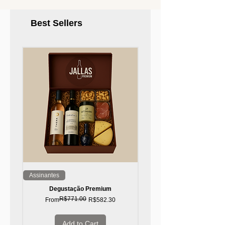
Best Sellers
Assinantes
Top 10!
Degustação Premium
R$771.00
Regular Price
Sale Price
From
R$582.30
Add to Cart