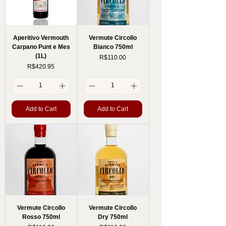
Aperitivo Vermouth
Vermute Circollo
Carpano Punt e Mes
Bianco 750ml
(1L)
Price
R$110.00
Price
R$420.95
Add to Cart
Add to Cart
Vermute Circollo
Vermute Circollo
Rosso 750ml
Dry 750ml