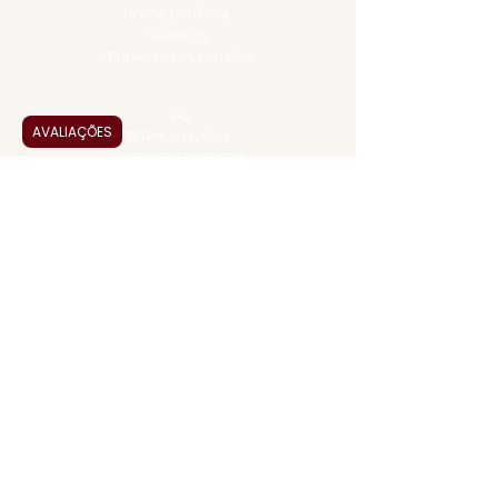
NOSSA HISTÓRIA
SERVIÇOS
VENDAS CORPORATIVAS
INFORMAÇÕES
FAQ
AVALIAÇÕES
TERMOS DE USO
PRAZOS DE ENTREGA
POLÍTICA DE PRIVACIDADE
POLÍTICA DE TROCAS E
DEVOLUÇÕES
ATENDIMENTO VIRTUAL
ADMINISTRAÇÃO
CONTATO@JALLASPREMIUM.COM.BR
+55 (11) 99916-8233
VENDAS
COMERCIAL@JALLASPREMIUM.COM.BR
+55(12) 97811-9783
Participe da nossa pesquisa