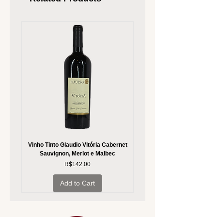
Vinho Tinto Glaudio Vitória Cabernet
Vinho Branco Glaudio Vitória
Sauvignon, Merlot e Malbec
Price
R$142.00
Add to Cart