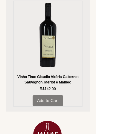
Vinho Tinto Glaudio Vitória Cabernet
Vinho Branco Glaudio Vitória
Sauvignon, Merlot e Malbec
Price
R$142.00
Add to Cart