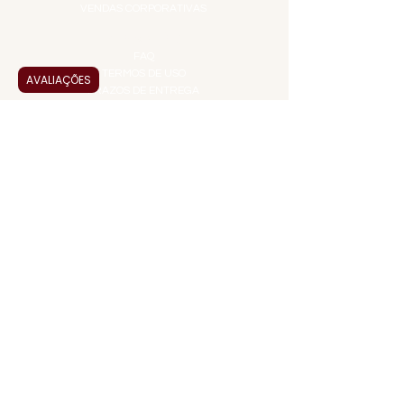
VENDAS CORPORATIVAS
INFORMAÇÕES
FAQ
TERMOS DE USO
AVALIAÇÕES
PRAZOS DE ENTREGA
POLÍTICA DE PRIVACIDADE
POLÍTICA DE TROCAS E
DEVOLUÇÕES
ATENDIMENTO VIRTUAL
ADMINISTRAÇÃO
CONTATO@JALLASPREMIUM.COM.BR
+55 (11) 99916-8233
VENDAS
COMERCIAL@JALLASPREMIUM.COM.BR
+55(12) 97811-9783
Participe da nossa pesquisa
PAGUE COM