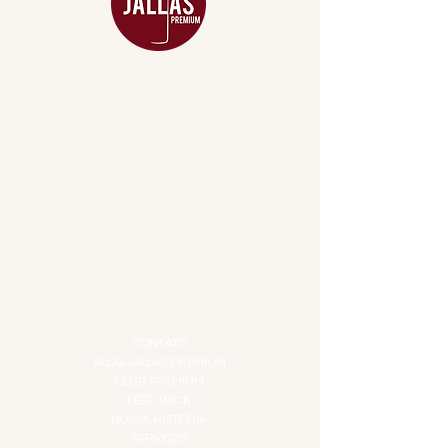
MENU
ACESSÓRIOS
ADEGA
APERITIVOS
CARNES NOBRES
COMBOS E KITS
DESTILADOS
DO MAR
GIFT VOUCHER
IGUARIAS
PROMOÇÕES
TEMPEROS
TOP 10!
INSTITUCIONAL
CONTATO
BLOG JALLAS PREMIUM
CLUB PREMIUM
FEED BACK
NOSSA HISTÓRIA
SERVIÇOS