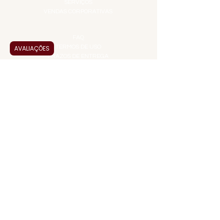
SERVIÇOS
VENDAS CORPORATIVAS
INFORMAÇÕES
FAQ
TERMOS DE USO
AVALIAÇÕES
PRAZOS DE ENTREGA
POLÍTICA DE PRIVACIDADE
POLÍTICA DE TROCAS E
DEVOLUÇÕES
ATENDIMENTO VIRTUAL
ADMINISTRAÇÃO
CONTATO@JALLASPREMIUM.COM.BR
+55 (11) 99916-8233
VENDAS
COMERCIAL@JALLASPREMIUM.COM.BR
+55(12) 97811-9783
Participe da nossa pesquisa
PAGUE COM