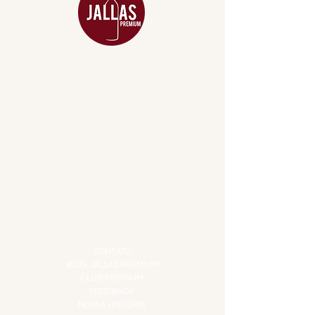
MENU
ACESSÓRIOS
ADEGA
APERITIVOS
CARNES NOBRES
COMBOS E KITS
DESTILADOS
DO MAR
GIFT VOUCHER
IGUARIAS
PROMOÇÕES
TEMPEROS
TOP 10!
INSTITUCIONAL
CONTATO
BLOG JALLAS PREMIUM
CLUB PREMIUM
FEED BACK
NOSSA HISTÓRIA