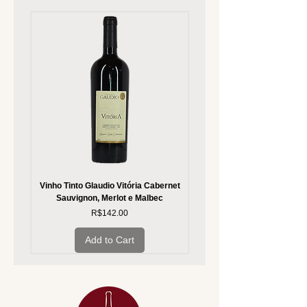
Vinho Tinto Glaudio Vitória Cabernet
Vinho Branco Glaudio Vitória
Sauvignon, Merlot e Malbec
Price
R$142.00
Add to Cart