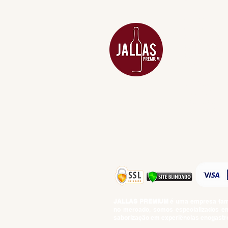
ACESSÓRIOS
ADEGA
APERITIVOS
CARNES NOB
COMBOS E KI
DESTILADOS
DO MAR
GIFT VOUCHE
IGUARIAS
PROMOÇÕES
TEMPEROS
TOP 10!
JALLAS PREMIUM
é uma empresa famil
no mercado, somos especializados em 
saborização em experiências enogastro