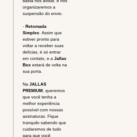
basta nos avisar, e nós
organizaremos a
suspensão do envio.
-
Retomada
Simples
: Assim que
estiver pronto para
voltar a receber suas
delícias, é só entrar
em contato, e a
Jallas
Box
estará de volta na
sua porta.
Na
JALLAS
PREMIUM
, queremos
que você tenha a
melhor experiência
possível com nossas
assinaturas. Fique
tranquilo sabendo que
cuidaremos de tudo
para que você