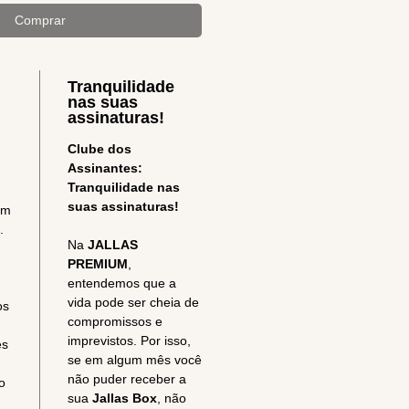
Comprar
Tranquilidade
nas suas
assinaturas!
Clube dos
Assinantes:
Tranquilidade nas
suas assinaturas!
um
.
Na
JALLAS
PREMIUM
,
entendemos que a
vida pode ser cheia de
os
compromissos e
imprevistos. Por isso,
es
se em algum mês você
não puder receber a
o
sua
Jallas Box
, não