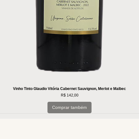
Vinho Tinto Glaudio Vitória Cabernet Sauvignon, Merlot e Malbec
Preço
R$ 142,00
Comprar também
INSTITUCIONAL
INFORMAÇÕES