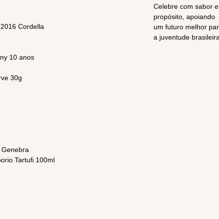
Celebre com sabor e
propósito, apoiando
 2016 Cordella
um futuro melhor pa
a juventude brasileira
wny 10 anos
rve 30g
a Genebra
orio Tartufi 100ml