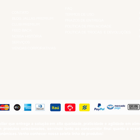
FAQ
CONTATO
TERMOS DE USO
BLOG JALLAS PREMIUM
PRAZOS DE ENTREGA
CLUB PREMIUM
POLÍTICA DE PRIVACIDADE
RES
FEED BACK
POLÍTICA DE TROCAS E DEVOLUÇÕES
TS
NOSSA HISTÓRIA
SERVIÇOS
VENDAS CORPORATIVAS
R
PAGUE COM
iar que entrega a solução em alta qualidade, praticidade e agilidade em al
produtos selecionados, servindo tanto ao consumidor final quanto a even
nômicas. Venha conhecer nossa seleta linha de produtos!