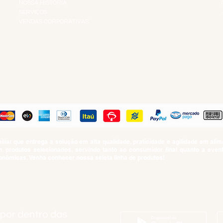
NOSSA HISTÓRIA
SERVIÇOS
VENDAS CORPORATIVAS
R
PAGUE COM
iar que entrega a solução em alta qualidade, praticidade e agilidade em al
produtos selecionados, servindo tanto ao consumidor final quanto a even
nômicas. Venha conhecer nossa seleta linha de produtos!
SUMO PROIBIDO PARA MENORES DE 18 ANOS. Determinação contida no Esta
Artigo 81.nº II.
 por dentro das