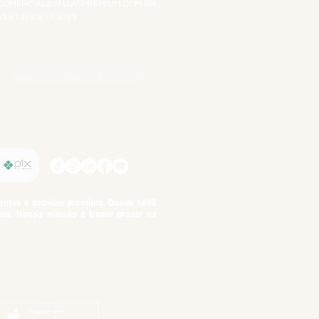
COMERCIAL@JALLASPREMIUM.COM.BR
+55(12) 97811-9783
Participe da nossa pesquisa
SIGA-NOS
imentos e bebidas premium. Desde 1995
tos. Nossa missão é trazer prazer na
tuto da Criança e do Adolescente,