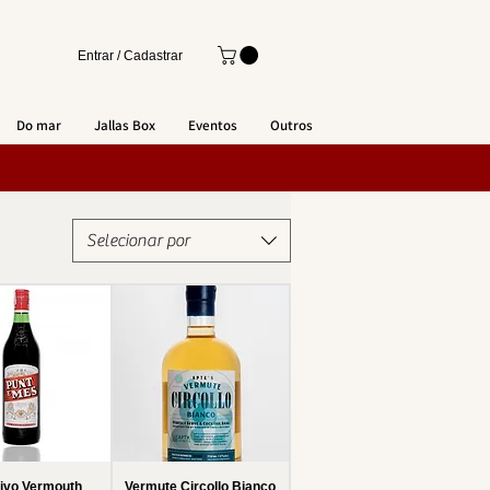
Entrar / Cadastrar
Do mar
Jallas Box
Eventos
Outros
Selecionar por
tivo Vermouth
Vermute Circollo Bianco