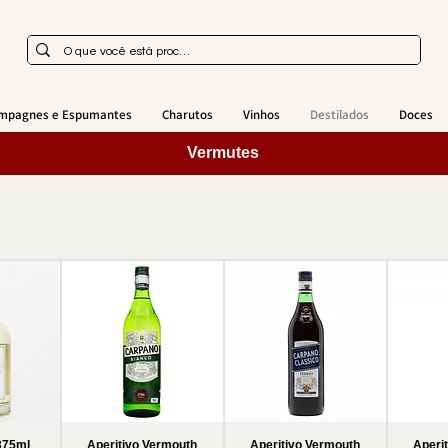
mpagnes e Espumantes
Charutos
Vinhos
Destilados
Doces
Vermutes
 375ml
Aperitivo Vermouth
Aperitivo Vermouth
Aperi