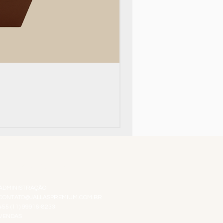
Top 10!
ATENDIMENTO VIRTUAL
ADMINISTRAÇÃO
CONTATO@JALLASPREMIUM.COM.BR
+55 (11) 99916-8233
VENDAS