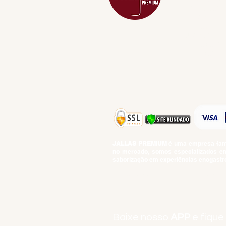
DESTILADOS
DO MAR
GIFT VOUCHE
IGUARIAS
PROMOÇÕES
TEMPEROS
TOP 10!
JALLAS PREMIUM
é uma empresa famil
no mercado, somos especializados em 
saborização em experiências enogastro
BEBIDAS ALCOÓLICAS: VENDAS E CON
Baixe nosso
APP
e fique