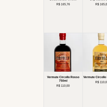
Preço
Preço
R$ 165,76
R$ 165,
Vermute Circollo Rosso
Vermute Circollo
750ml
Preço
R$ 110,
Preço
R$ 110,00