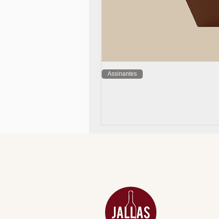
Assinantes
MENU
ACESSÓRIOS
ADEGA
APERITIVOS
CARNES NOB
COMBOS E KI