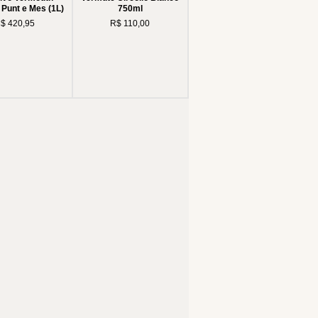
Punt e Mes (1L)
750ml
reço
Preço
$ 420,95
R$ 110,00