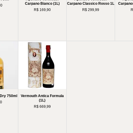
Carpano Bianco (1L)
Carpano Classico Rosso 1L
Carpano 
00
Preço
Preço
P
R$ 169,90
R$ 299,99
R
 Dry 750ml
Vermouth Antica Formula
(1L)
00
Preço
R$ 669,99