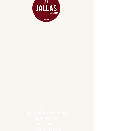
MENU
ACESSÓRIOS
ADEGA
APERITIVOS
CARNES NOBRES
COMBOS E KITS
DESTILADOS
DO MAR
GIFT VOUCHER
IGUARIAS
PROMOÇÕES
TEMPEROS
TOP 10!
INSTITUCIONAL
CONTATO
BLOG JALLAS PREMIUM
CLUB PREMIUM
FEED BACK
NOSSA HISTÓRIA