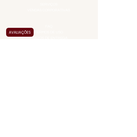
SERVIÇOS
VENDAS CORPORATIVAS
INFORMAÇÕES
FAQ
AVALIAÇÕES
TERMOS DE USO
PRAZOS DE ENTREGA
POLÍTICA DE PRIVACIDADE
POLÍTICA DE TROCAS E
DEVOLUÇÕES
ATENDIMENTO VIRTUAL
ADMINISTRAÇÃO
CONTATO@JALLASPREMIUM.COM.BR
+55 (11) 99916-8233
VENDAS
COMERCIAL@JALLASPREMIUM.COM.BR
+55(12) 97811-9783
Participe da nossa pesquisa
PAGUE COM