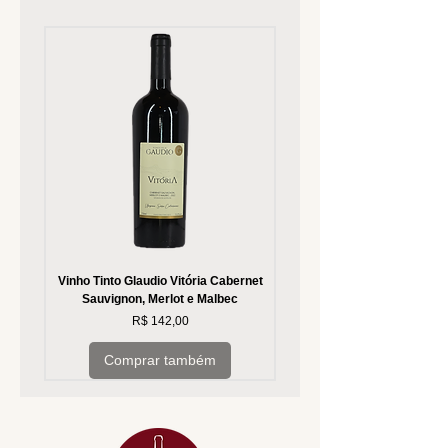
Vinho Tinto Glaudio Vitória Cabernet
Vinho Branco Glaudio Vitória
Sauvignon, Merlot e Malbec
Preço
R$ 142,00
Comprar também