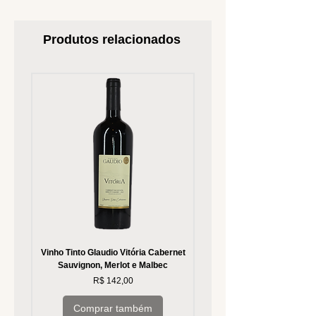
Produtos relacionados
Vinho Tinto Glaudio Vitória Cabernet
Vinho Branco Glaudio Vitória
Sauvignon, Merlot e Malbec
Preço
R$ 142,00
Comprar também