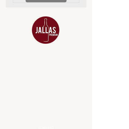
MENU
ACESSÓRIOS
ADEGA
APERITIVOS
CARNES NOBRES
COMBOS E KITS
DESTILADOS
DO MAR
GIFT VOUCHER
IGUARIAS
PROMOÇÕES
TEMPEROS
TOP 10!
INSTITUCIONAL
CONTATO