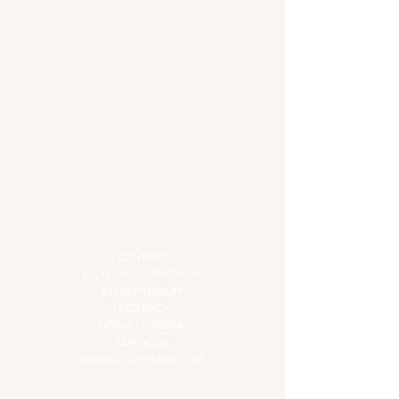
MENU
ACESSÓRIOS
ADEGA
APERITIVOS
CARNES NOBRES
COMBOS E KITS
DESTILADOS
DO MAR
GIFT VOUCHER
IGUARIAS
PROMOÇÕES
TEMPEROS
TOP 10!
INSTITUCIONAL
CONTATO
BLOG JALLAS PREMIUM
CLUB PREMIUM
FEED BACK
NOSSA HISTÓRIA
SERVIÇOS
VENDAS CORPORATIVAS
INFORMAÇÕES