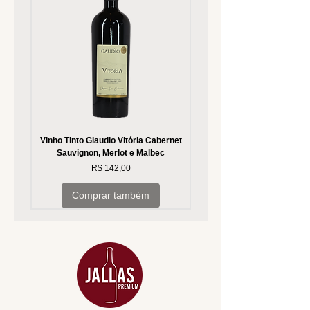
Vinho Tinto Glaudio Vitória Cabernet
Vinho Branco Glaudio Vitória
Sauvignon, Merlot e Malbec
Preço
R$ 142,00
Comprar também