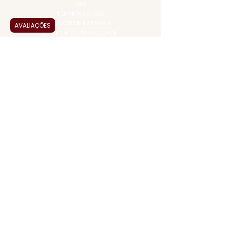
FAQ
TERMOS DE USO
PRAZOS DE ENTREGA
AVALIAÇÕES
POLÍTICA DE PRIVACIDADE
POLÍTICA DE TROCAS E
DEVOLUÇÕES
ATENDIMENTO VIRTUAL
ADMINISTRAÇÃO
CONTATO@JALLASPREMIUM.COM.BR
+55 (11) 99916-8233
VENDAS
COMERCIAL@JALLASPREMIUM.COM.BR
+55(12) 97811-9783
Participe da nossa pesquisa
PAGUE COM