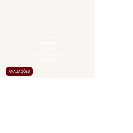
IGUARIAS
PROMOÇÕES
TEMPEROS
TOP 10!
INSTITUCIONAL
CONTATO
BLOG JALLAS PREMIUM
CLUB PREMIUM
FEED BACK
NOSSA HISTÓRIA
SERVIÇOS
VENDAS CORPORATIVAS
AVALIAÇÕES
INFORMAÇÕES
FAQ
TERMOS DE USO
PRAZOS DE ENTREGA
POLÍTICA DE PRIVACIDADE
POLÍTICA DE TROCAS E
DEVOLUÇÕES
ATENDIMENTO VIRTUAL
ADMINISTRAÇÃO
CONTATO@JALLASPREMIUM.COM.BR