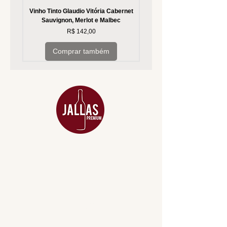
Vinho Tinto Glaudio Vitória Cabernet
Vinho Branco Glaudio Vitória
Sauvignon, Merlot e Malbec
Preço
R$ 142,00
Comprar também
MENU
ACESSÓRIOS
ADEGA
APERITIVOS
CARNES NOBRES
COMBOS E KITS
DESTILADOS
DO MAR
GIFT VOUCHER