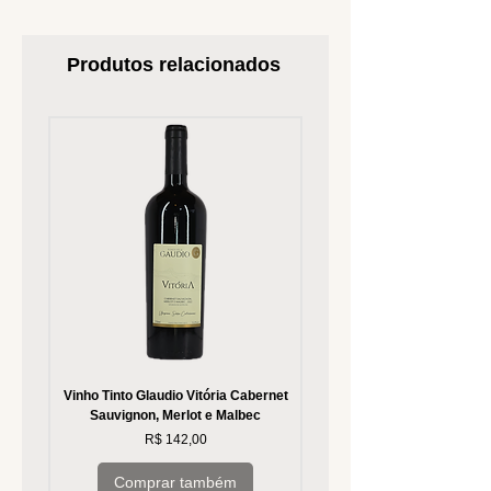
Produtos relacionados
Vinho Tinto Glaudio Vitória Cabernet
Vinho Branco Glaudio Vitória
Sauvignon, Merlot e Malbec
Preço
R$ 142,00
Comprar também