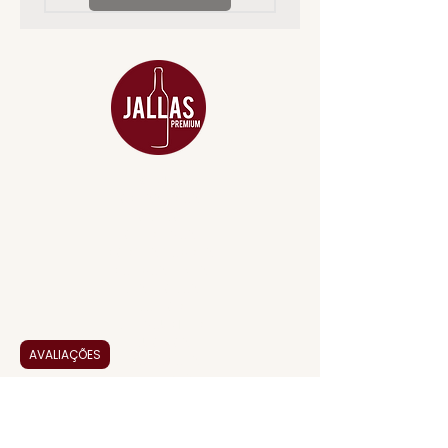
MENU
ACESSÓRIOS
ADEGA
APERITIVOS
CARNES NOBRES
COMBOS E KITS
DESTILADOS
DO MAR
GIFT VOUCHER
IGUARIAS
AVALIAÇÕES
PROMOÇÕES
TEMPEROS
TOP 10!
INSTITUCIONAL
CONTATO