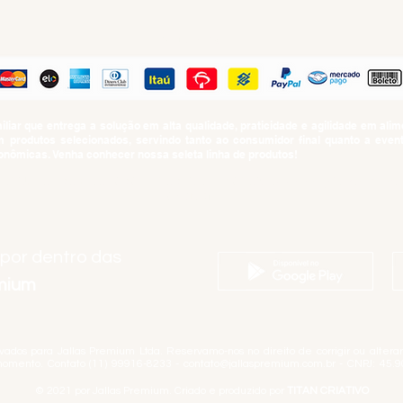
PAGUE COM
iar que entrega a solução em alta qualidade, praticidade e agilidade em al
produtos selecionados, servindo tanto ao consumidor final quanto a even
nômicas. Venha conhecer nossa seleta linha de produtos!
SUMO PROIBIDO PARA MENORES DE 18 ANOS. Determinação contida no Esta
Artigo 81.nº II.
 por dentro das
emium
rvados para Jallas Premium Ltda. Reservamo-nos no direito de corrigir ou alter
momento. Contato (11) 99916-8233 -
contato@jallaspremium.com.br
- CNPJ: 45.9
© 2021 por Jallas Premium. Criado e produzido por
TITAN CRIATIVO