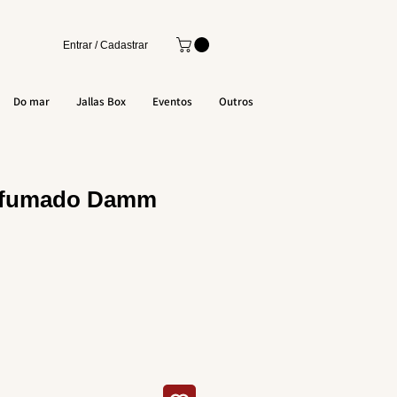
Entrar / Cadastrar
Do mar
Jallas Box
Eventos
Outros
efumado Damm