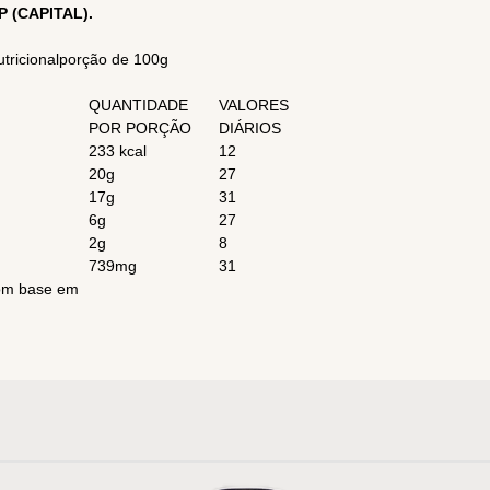
P (CAPITAL).
tricionalporção de 100g
QUANTIDADE
VALORES
POR PORÇÃO
DIÁRIOS
233 kcal
12
20g
27
17g
31
6g
27
2g
8
739mg
31
com base em