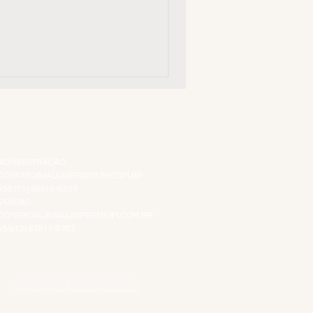
ATENDIMENTO VIRTUAL
ADMINISTRAÇÃO
CONTATO@JALLASPREMIUM.COM.BR
+55 (11) 99916-8233
VENDAS
COMERCIAL@JALLASPREMIUM.COM.BR
+55(12) 97811-9783
Participe da nossa pesquisa