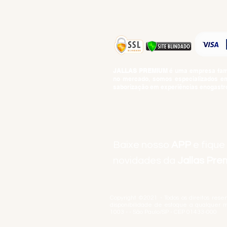
JALLAS PREMIUM
é uma empresa famil
no mercado, somos especializados em 
saborização em experiências enogastro
BEBIDAS ALCOÓLICAS: VENDAS E CON
Baixe nosso
APP
e fique
novidades da
Jallas Pr
Copyright ©2021 - Todos os direitos rese
disponibilidade de estoque a qualquer 
1003 - - São Paulo/SP - CEP 01433-000