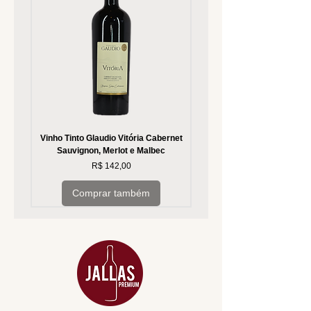
Vinho Tinto Glaudio Vitória Cabernet
Vinho Branco Glaudio Vitória
Sauvignon, Merlot e Malbec
Preço
R$ 142,00
Comprar também