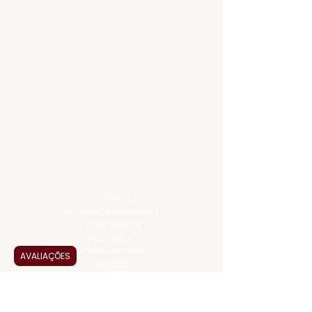
MENU
ACESSÓRIOS
ADEGA
APERITIVOS
CARNES NOBRES
COMBOS E KITS
DESTILADOS
DO MAR
GIFT VOUCHER
IGUARIAS
PROMOÇÕES
TEMPEROS
TOP 10!
INSTITUCIONAL
CONTATO
BLOG JALLAS PREMIUM
CLUB PREMIUM
FEED BACK
NOSSA HISTÓRIA
AVALIAÇÕES
SERVIÇOS
VENDAS CORPORATIVAS
INFORMAÇÕES