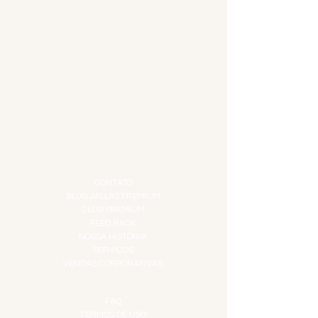
ACESSÓRIOS
ADEGA
APERITIVOS
CARNES NOBRES
COMBOS E KITS
DESTILADOS
DO MAR
GIFT VOUCHER
IGUARIAS
PROMOÇÕES
TEMPEROS
TOP 10!
INSTITUCIONAL
CONTATO
BLOG JALLAS PREMIUM
CLUB PREMIUM
FEED BACK
NOSSA HISTÓRIA
SERVIÇOS
VENDAS CORPORATIVAS
INFORMAÇÕES
FAQ
TERMOS DE USO