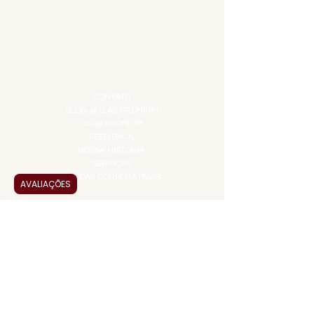
GIFT VOUCHER
IGUARIAS
PROMOÇÕES
TEMPEROS
TOP 10!
INSTITUCIONAL
CONTATO
BLOG JALLAS PREMIUM
CLUB PREMIUM
FEED BACK
NOSSA HISTÓRIA
SERVIÇOS
VENDAS CORPORATIVAS
AVALIAÇÕES
INFORMAÇÕES
FAQ
TERMOS DE USO
PRAZOS DE ENTREGA
POLÍTICA DE PRIVACIDADE
POLÍTICA DE TROCAS E
DEVOLUÇÕES
ATENDIMENTO VIRTUAL