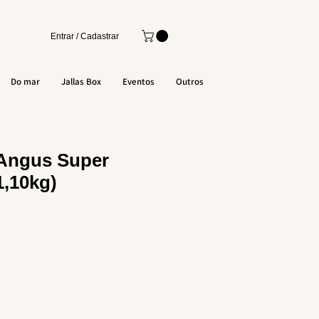
Entrar / Cadastrar
Do mar
Jallas Box
Eventos
Outros
 Angus Super
,10kg)
o