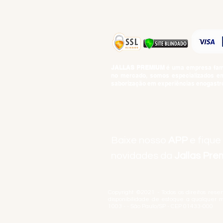
JALLAS PREMIUM
é uma empresa famil
no mercado, somos especializados em 
saborização em experiências enogastro
BEBIDAS ALCOÓLICAS: VENDAS E CON
Baixe nosso
APP
e fique
novidades da
Jallas Pr
Copyright ©2021 - Todos os direitos rese
disponibilidade de estoque a qualquer 
1003 - - São Paulo/SP - CEP 01433-000