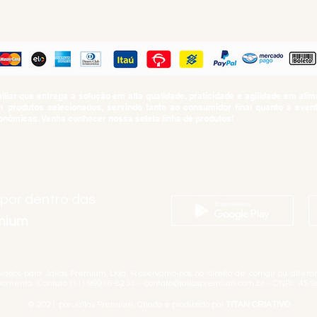
PAGUE COM
iar que entrega a solução em alta qualidade, praticidade e agilidade em al
produtos selecionados, servindo tanto ao consumidor final quanto a even
nômicas. Venha conhecer nossa seleta linha de produtos!
SUMO PROIBIDO PARA MENORES DE 18 ANOS. Determinação contida no Esta
Artigo 81.nº II.
 por dentro das
emium
rvados para Jallas Premium Ltda. Reservamo-nos no direito de corrigir ou alter
momento. Contato (11) 99916-8233 -
contato@jallaspremium.com.br
- CNPJ: 45.9
© 2021 por Jallas Premium. Criado e produzido por
TITAN CRIATIVO