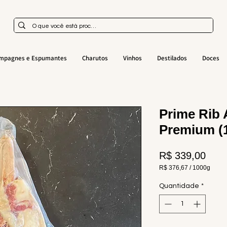
mpagnes e Espumantes
Charutos
Vinhos
Destilados
Doces
Prime Rib
Premium (1
Preç
R$ 339,00
R$ 376,67
/
1000g
R$ 376,67
por
Quantidade
*
1000
gramas