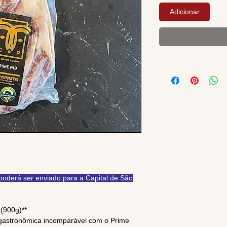
Adicionar
derá ser enviado para a Capital de São
(900g)**
gastronômica incomparável com o Prime