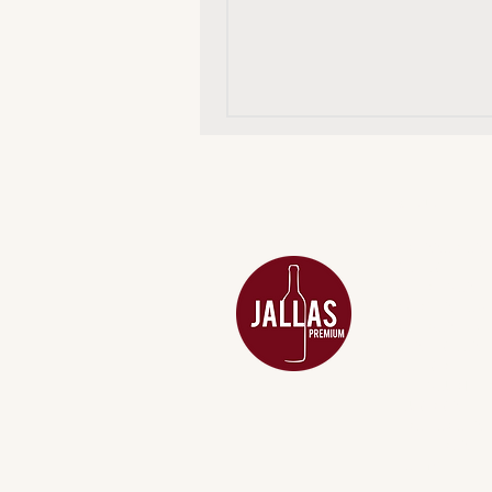
MENU
ACESSÓRIOS
ADEGA
APERITIVOS
CARNES NOB
COMBOS E KI
DESTILADOS
DO MAR
GIFT VOUCHE
IGUARIAS
PROMOÇÕES
TEMPEROS
TOP 10!