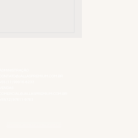
ATENDIMENTO VIRTUAL
ADMINISTRAÇÃO
CONTATO@JALLASPREMIUM.COM.BR
+55 (11) 99916-8233
VENDAS
COMERCIAL@JALLASPREMIUM.COM.BR
+55(12) 97811-9783
Participe da nossa pesquisa