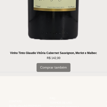
Vinho Tinto Glaudio Vitória Cabernet Sauvignon, Merlot e Malbec
Preço
R$ 142,00
Comprar também
INSTITUCIONAL
INFORMAÇÕES
FAQ
CONTATO
TERMOS DE USO
BLOG JALLAS PREMIUM