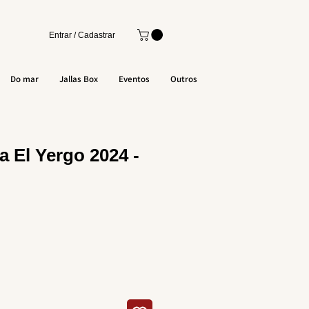
Entrar / Cadastrar
Do mar
Jallas Box
Eventos
Outros
a El Yergo 2024 -
o