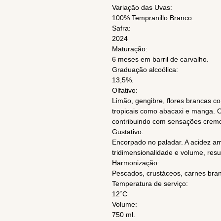
Variação das Uvas:
100% Tempranillo Branco.
Safra:
2024
Maturação:
6 meses em barril de carvalho.
Graduação alcoólica:
13,5%.
Olfativo:
Limão, gengibre, flores brancas com
tropicais como abacaxi e manga. O
contribuindo com sensações cremos
Gustativo:
Encorpado no paladar. A acidez am
tridimensionalidade e volume, res
Harmonização:
Pescados, crustáceos, carnes branc
Temperatura de serviço:
12˚C
Volume:
750 ml.